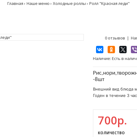
Главная
Наше меню
Холодные роллы
Ролл "Красная леди"
0 отзывов
|
На
Наличие:
Есть в нали
Рис,нори,творожн
-8шт
Внешний вид блюда м
Годен в течение 3 час
700р.
КОЛИЧЕСТВО