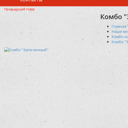
Предыдущий товар
Комбо 
Главная
Наше м
Комбо н
Комбо "