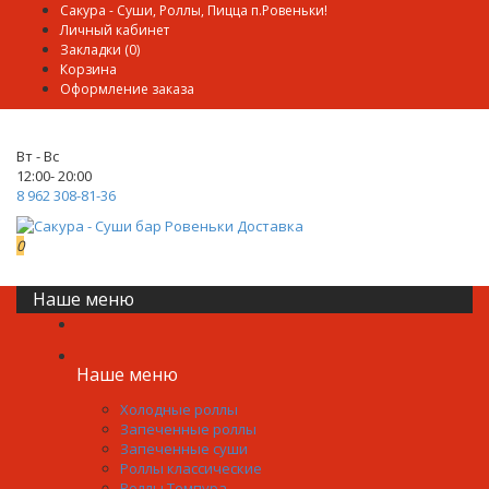
Сакура - Суши, Роллы, Пицца п.Ровеньки!
Личный кабинет
Закладки (0)
Корзина
Оформление заказа
Вт - Вс
12:00- 20:00
8 962 308-81-36
0
0р.
Наше меню
Наше меню
Холодные роллы
Запеченные роллы
Запеченные суши
Роллы классические
Роллы Темпура