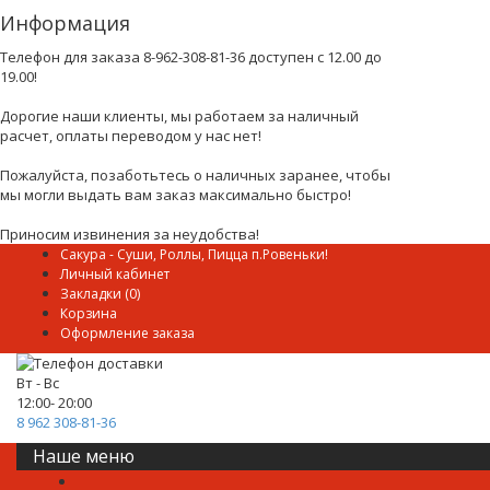
Информация
Телефон для заказа 8-962-308-81-36 доступен с 12.00 до
19.00!
Дорогие наши клиенты, мы работаем за наличный
расчет, оплаты переводом у нас нет!
Пожалуйста, позаботьтесь о наличных заранее, чтобы
мы могли выдать вам заказ максимально быстро!
Приносим извинения за неудобства!
Сакура - Суши, Роллы, Пицца п.Ровеньки!
Личный кабинет
Закладки (0)
Корзина
Оформление заказа
Вт - Вс
12:00- 20:00
8 962 308-81-36
Наше меню