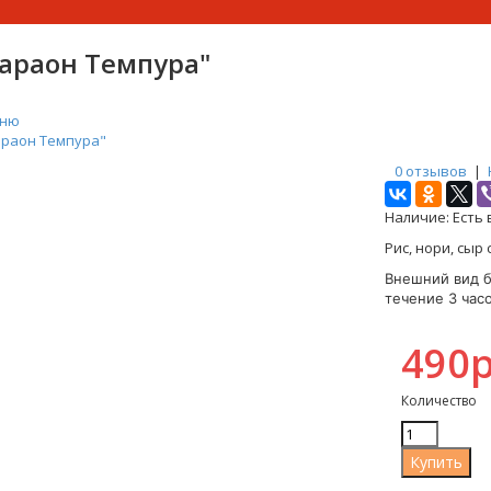
араон Темпура"
еню
араон Темпура"
0 отзывов
|
Наличие:
Есть 
Рис, нори, сыр 
Внешний вид б
течение 3 часо
490р
Количество