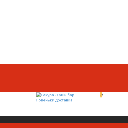
0
0р.