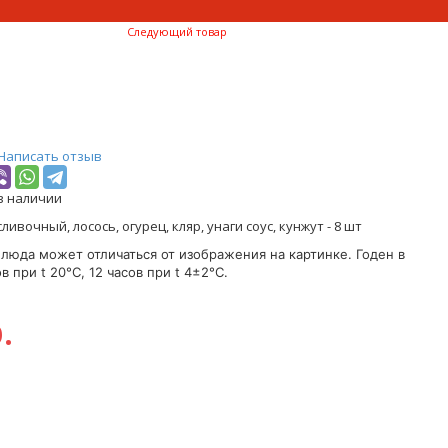
Следующий товар
Написать отзыв
в наличии
сливочный, лосось, огурец, кляр, унаги соус, кунжут - 8 шт
люда может отличаться от изображения на картинке. Годен в
в при t 20°C, 12 часов при t 4±2°C.
.