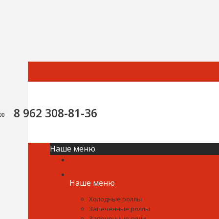
8 962 308-81-36
0:00
Наше меню
Наше меню
Холодные роллы
Запеченные роллы
Запеченные суши