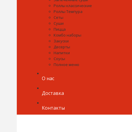
Роллы классические
Роллы Темпура
Сеты
Суши
Пицца
Комбо наборы
Закуски
Десерты
Напитки
Соусы
Полное меню
О нас
Доставка
Контакты