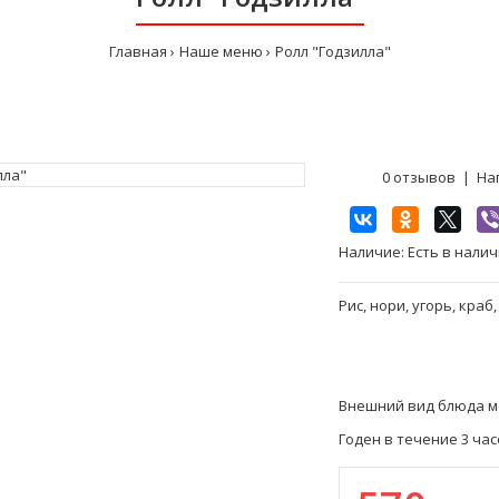
Главная
Наше меню
Ролл "Годзилла"
0 отзывов
|
На
Наличие:
Есть в нали
Рис, нори, угорь, краб
Внешний вид блюда мо
Годен в течение 3 часо