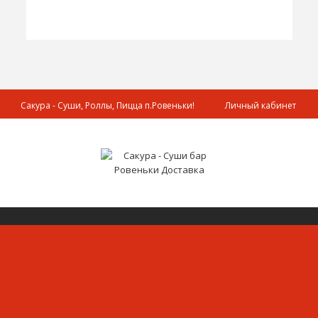
Сакура - Суши, Роллы, Пицца п.Ровеньки!
Личный кабинет