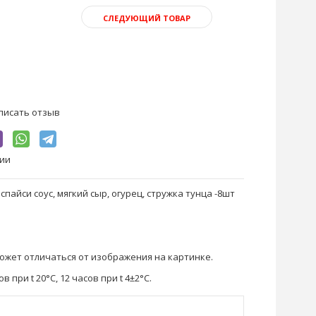
СЛЕДУЮЩИЙ ТОВАР
писать отзыв
чии
, спайси соус, мягкий сыр, огурец, стружка тунца -8шт
жет отличаться от изображения на картинке.
в при t 20°C, 12 часов при t 4±2°C.