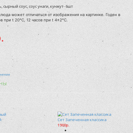
ь, сырный соус, соус унаги, кунжут- 6шт
люда может отличаться от изображения на картинке. Годен в
в при t 20°C, 12 часов при t 4±2°C.
.
внение
ьны
й
Сет Запеченная классика
1900р.