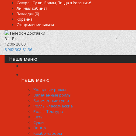
Сакура - Суши, Роллы, Пицца п.Ровеньки!
Личный кабинет
Закладки (0)
Корзина
Оформление заказа
Вт - Вс
12:00- 20:00
8 962 308-81-36
Наше меню
Наше меню
Холодные роллы
Запеченные роллы
Запеченные суши
Роллы классические
Роллы Темпура
Сеты
Суши
Пицца
Комбо наборы