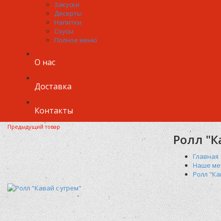
Закуски
Десерты
Напитки
Соусы
Полное меню
О нас
Доставка
Контакты
Предыдущий товар
Ролл "К
Главная
Наше м
Ролл "Ка