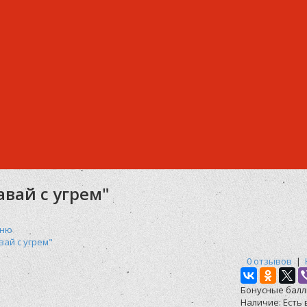
авай с угрем"
еню
вай с угрем"
0 отзывов
|
Бонусные балл
Наличие:
Есть 