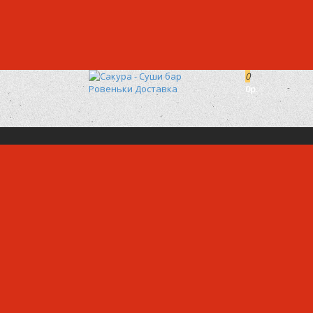
0
0р.