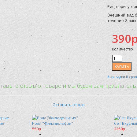
Рис, нори, угор
Внешний вид б
течение 3 часо
390р
Количество
В закладки
В сра
тавьте отзыв о товаре и мы будем вам признател
Оставить отзыв
ые
Ролл "Филадельфия"
Сет Вкусны
550р.
2350р.