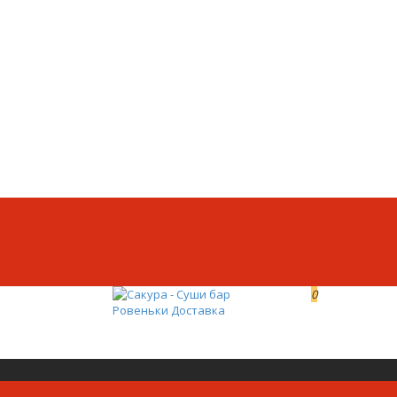
0
0р.