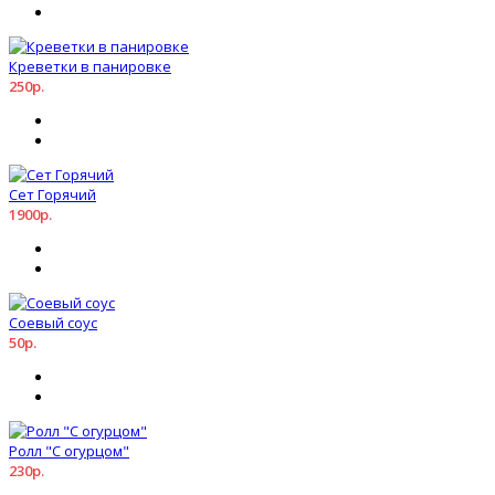
Креветки в панировке
250р.
Сет Горячий
1900р.
Соевый соус
50р.
Ролл "С огурцом"
230р.