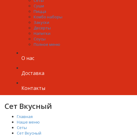
Сеты
Суши
Пицца
Комбо наборы
Закуски
Десерты
Напитки
Соусы
Полное меню
О нас
Доставка
Контакты
Сет Вкусный
Главная
Наше меню
Сеты
Сет Вкусный