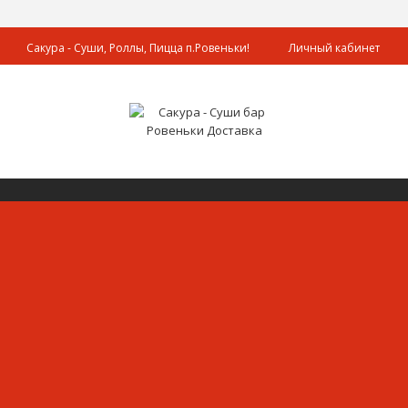
Сакура - Суши, Роллы, Пицца п.Ровеньки!
Личный кабинет