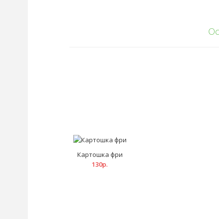
Ос
Картошка фри
130р.