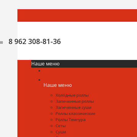
8 962 308-81-36
0:00
Наше меню
Наше меню
Холодные роллы
Запеченные роллы
Запеченные суши
Роллы классические
Роллы Темпура
Сеты
Суши