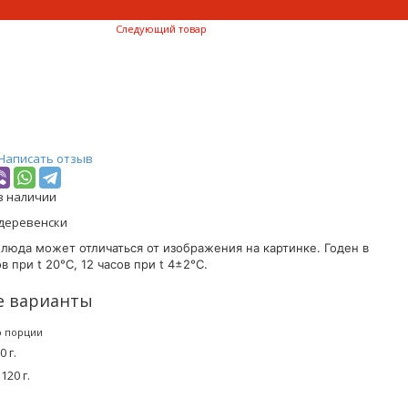
Следующий товар
Написать отзыв
в наличии
деревенски
люда может отличаться от изображения на картинке. Годен в
в при t 20°C, 12 часов при t 4±2°C.
е варианты
р порции
 г.
120 г.