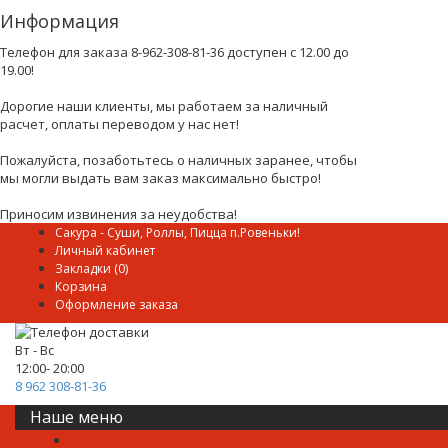
Информация
Телефон для заказа 8-962-308-81-36 доступен с 12.00 до
19.00!
Дорогие наши клиенты, мы работаем за наличный
расчет, оплаты переводом у нас нет!
Пожалуйста, позаботьтесь о наличных заранее, чтобы
мы могли выдать вам заказ максимально быстро!
Приносим извинения за неудобства!
Сакура - Суши, Роллы, Пицца п.Ровеньки!
Личный кабинет
Закладки (0)
Корзина
Оформление заказа
Вт - Вс
12:00- 20:00
8 962 308-81-36
Наше меню