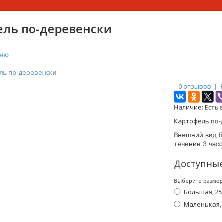
ель по-деревенски
еню
ль по-деревенски
0 отзывов
|
Наличие:
Есть 
Картофель по-
Внешний вид б
течение 3 часо
Доступны
Выберите разме
Большая, 250
Маленькая, 