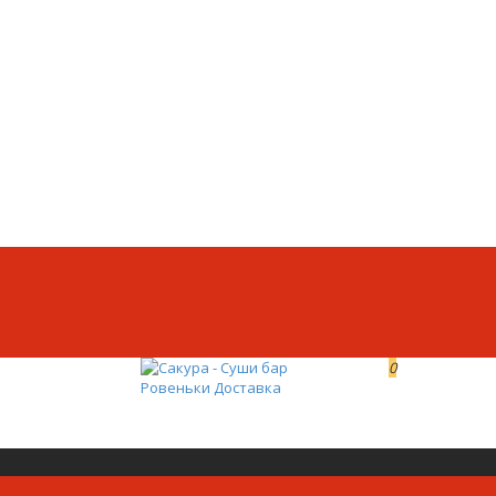
0
0р.