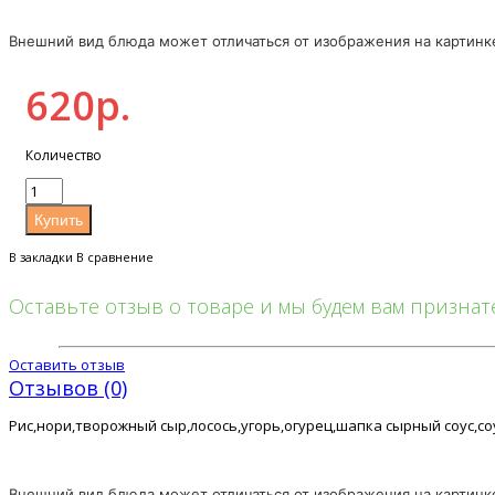
Внешний вид блюда может отличаться от изображения на картинке. 
620р.
Количество
В закладки
В сравнение
Оставьте отзыв о товаре и мы будем вам призна
Оставить отзыв
Отзывов (0)
Рис,нори,творожный сыр,лосось,угорь,огурец,шапка сырный соус,соу
Внешний вид блюда может отличаться от изображения на картинке. 