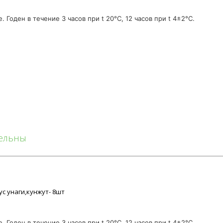
Годен в течение 3 часов при t 20°C, 12 часов при t 4±2°C.
тельны
с унаги,кунжут- 8шт
Годен в течение 3 часов при t 20°C, 12 часов при t 4±2°C.