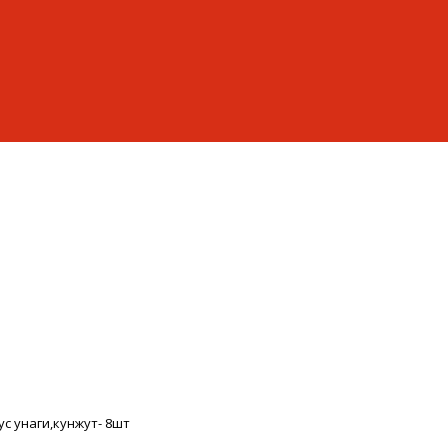
с унаги,кунжут- 8шт