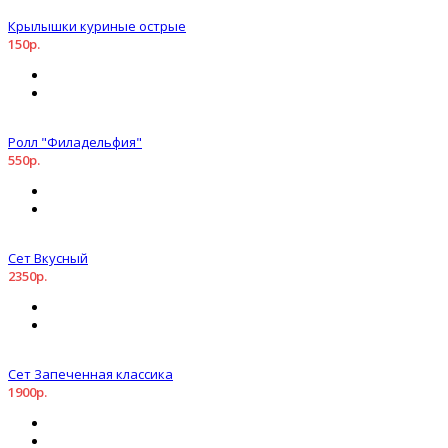
Крылышки куриные острые
150р.
Ролл "Филадельфия"
550р.
Сет Вкусный
2350р.
Сет Запеченная классика
1900р.