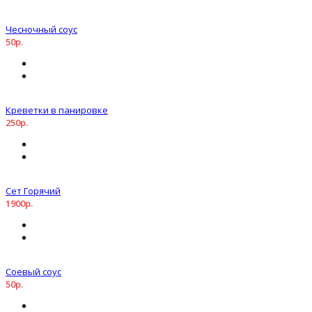
Чесночный соус
50р.
Креветки в панировке
250р.
Сет Горячий
1900р.
Соевый соус
50р.