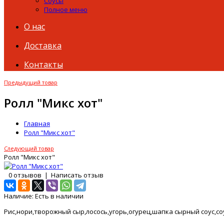
Соусы
Полное меню
О нас
Доставка
Контакты
Предыдущий товар
Ролл "Микс хот"
Главная
Ролл "Микс хот"
Следующий товар
Ролл "Микс хот"
0 отзывов
|
Написать отзыв
Наличие:
Есть в наличии
Рис,нори,творожный сыр,лосось,угорь,огурец,шапка сырный соус,соу