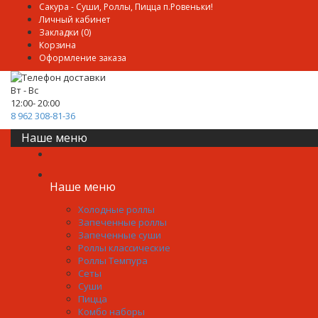
Сакура - Суши, Роллы, Пицца п.Ровеньки!
Личный кабинет
Закладки (0)
Корзина
Оформление заказа
Вт - Вс
12:00- 20:00
8 962 308-81-36
Наше меню
Наше меню
Холодные роллы
Запеченные роллы
Запеченные суши
Роллы классические
Роллы Темпура
Сеты
Суши
Пицца
Комбо наборы