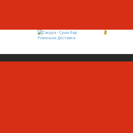
0
0р.