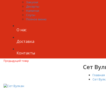
Закуски
Десерты
Напитки
Соусы
Полное меню
О нас
Доставка
Контакты
Предыдущий товар
Сет Вул
Главная
Сет Вулк