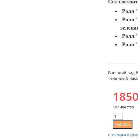
Сет состоит
Ролл "
Ролл "
зелёна
Ролл "
Ролл "
Внешний вид б
течение 3 часо
1850
Количество
В закладки
В сра