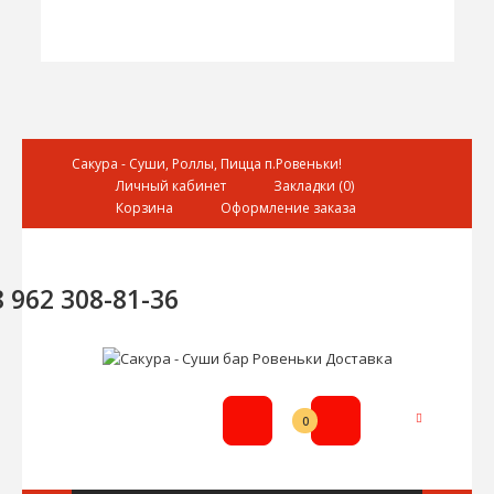
Сакура - Суши, Роллы, Пицца п.Ровеньки!
Личный кабинет
Закладки (0)
Корзина
Оформление заказа
8 962 308-81-36
0р.
0