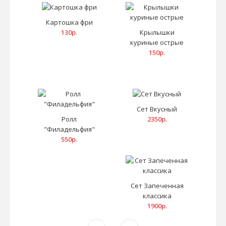
Картошка фри
130р.
Крылышки
куриные острые
150р.
Сет Вкусный
Ролл
2350р.
"Филадельфия"
550р.
Сет Запеченная
классика
1900р.