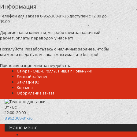
Информация
Телефон для заказа 8-962-308-81-36 доступен с 12.00 до
19.00!
Дорогие наши клиенты, мы работаем за наличный
расчет, оплаты переводом у нас нет!
Пожалуйста, позаботьтесь о наличных заранее, чтобы
мы могли выдать вам заказ максимально быстро!
Приносим извинения за неудобства!
Сакура - Суши, Роллы, Пицца п.Ровеньки!
Личный кабинет
Закладки (0)
Корзина
Оформление заказа
Вт - Вс
12:00- 20:00
8 962 308-81-36
Наше меню