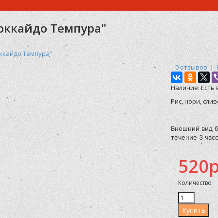
оккайдо Темпура"
оккайдо Темпура"
0 отзывов
|
Наличие:
Есть 
Рис, нори, слив
Внешний вид б
течение 3 часо
520р
Количество