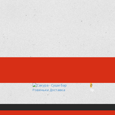
0
0р.